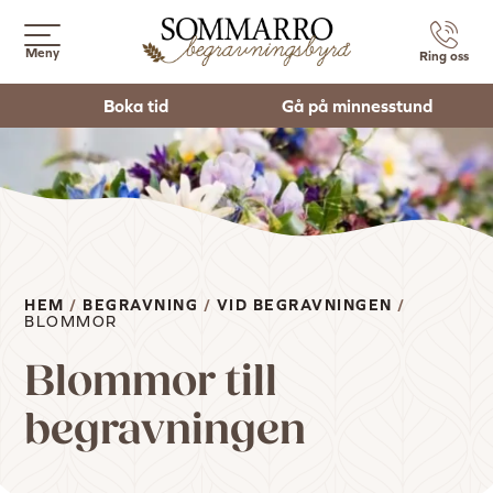
Meny
Ring oss
Boka tid
Gå på minnesstund
HEM
/
BEGRAVNING
/
VID BEGRAVNINGEN
/
BLOMMOR
Blommor till
begravningen