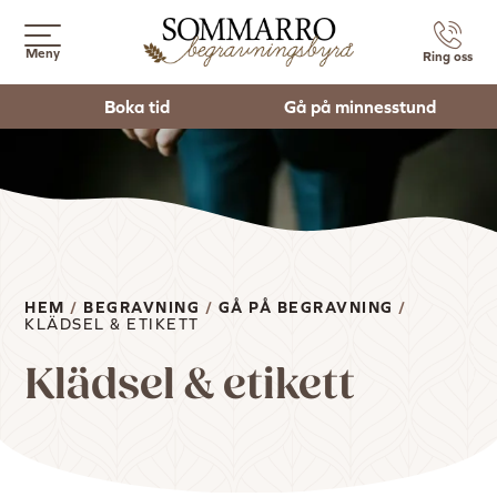
Meny
Ring oss
Boka tid
Gå på minnesstund
HEM
/
BEGRAVNING
/
GÅ PÅ BEGRAVNING
/
KLÄDSEL & ETIKETT
Klädsel & etikett